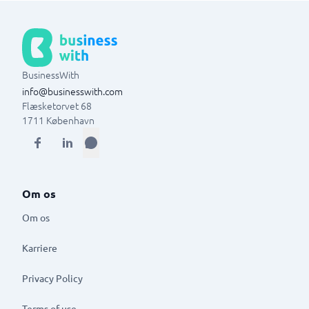
BusinessWith
info@businesswith.com
Flæsketorvet 68
1711
København
Om os
Om os
Karriere
Privacy Policy
Terms of use