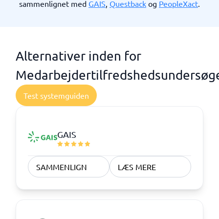
sammenlignet med
GAIS
,
Questback
og
PeopleXact
.
Alternativer inden for
Medarbejdertilfredshedsundersøg
Test systemguiden
GAIS
SAMMENLIGN
LÆS MERE